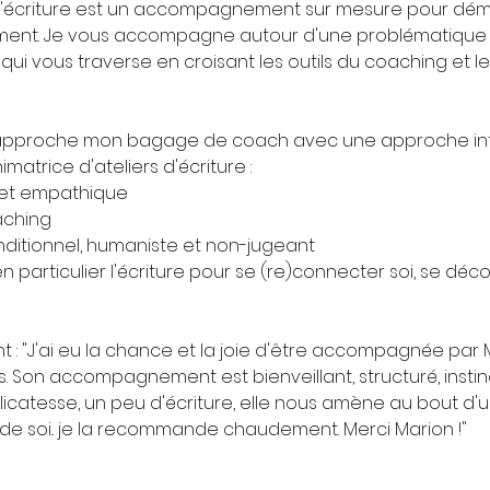
 l'écriture est un accompagnement sur mesure pour dém
ent. Je vous accompagne autour d'une problématique 
i vous traverse en croisant les outils du coaching et le
 approche mon bagage de coach avec une approche inté
matrice d'ateliers d'écriture :
e et empathique
oaching
nditionnel, humaniste et non-jugeant
 en particulier l'écriture pour se (re)connecter soi, se déco
 : "J'ai eu la chance et la joie d'être accompagnée par 
. Son accompagnement est bienveillant, structuré, instinct
catesse, un peu d'écriture, elle nous amène au bout d'un
de soi.. je la recommande chaudement. Merci Marion !"