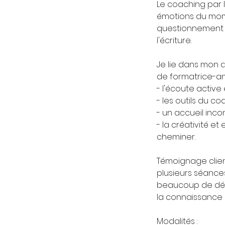
Le coaching par
émotions du mom
questionnement qu
l'écriture.
Je lie dans mon
de formatrice-ani
- l'écoute activ
- les outils du c
- un accueil inco
- la créativité et
cheminer.
Témoignage client
plusieurs séances
beaucoup de déli
la connaissance 
Modalités :