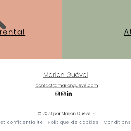
ental
A
Marion Guével
contact@marionguevel.com
© 2023 par Marion Guével EI
et confidentialité
-
Politique de cookies
-
Conditions