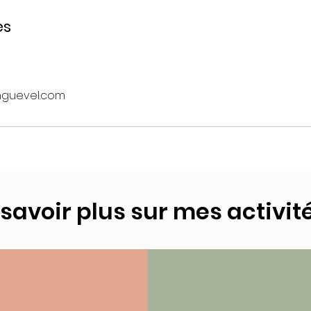
es
guevel.com
En savoir plus sur mes activité
 savoir plus sur mes activité
iture
P