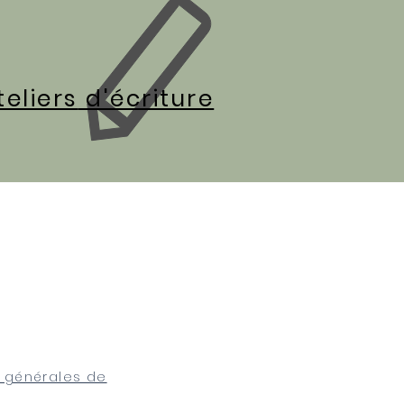
teliers
d'écriture
 générales de