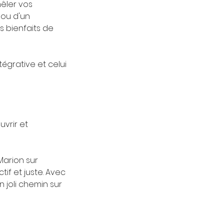
êler vos
ou d'un
s bienfaits de
grative et celui
uvrir et
Marion sur
if et juste. Avec
 joli chemin sur