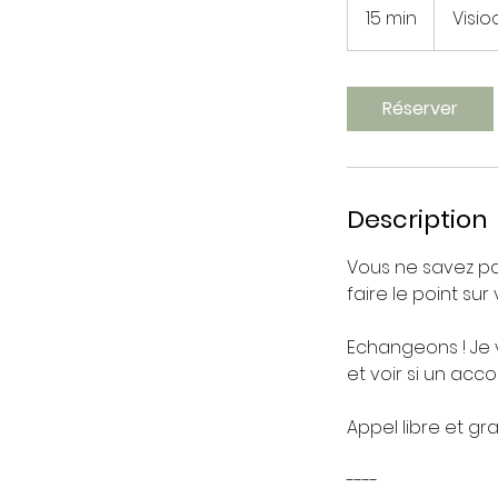
15 min
1
Visi
5
m
i
Réserver
n
Description
Vous ne savez pa
faire le point sur
Echangeons ! Je 
et voir si un ac
Appel libre et g
----