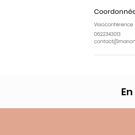
Coordonné
Visioconférence
0622343013
contact@marion
En
Ateliers d'écr