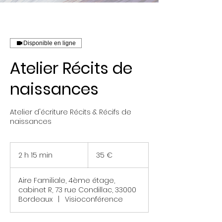
Disponible en ligne
Atelier Récits de
naissances
Atelier d'écriture Récits & Récifs de
naissances
35
euros
2 h 15 min
2
35 €
h
1
Aire Familiale, 4ème étage,
5
cabinet R, 73 rue Condillac, 33000
m
Bordeaux
|
Visioconférence
i
n