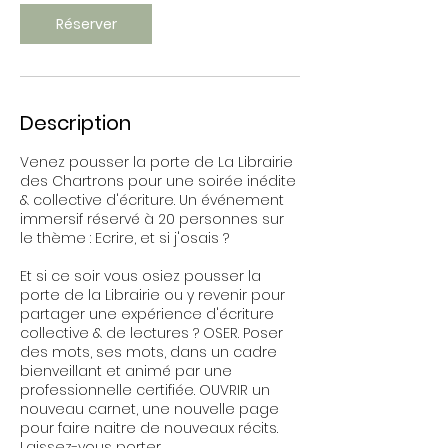
2
Réserver
4
s
e
p
t
Description
.
Venez pousser la porte de La Librairie
des Chartrons pour une soirée inédite
& collective d'écriture. Un événement
immersif réservé à 20 personnes sur
le thème : Ecrire, et si j'osais ?
Et si ce soir vous osiez pousser la
porte de la Librairie ou y revenir pour
partager une expérience d'écriture
collective & de lectures ? OSER. Poser
des mots, ses mots, dans un cadre
bienveillant et animé par une
professionnelle certifiée. OUVRIR un
nouveau carnet, une nouvelle page
pour faire naitre de nouveaux récits.
Laissez-vous porter.