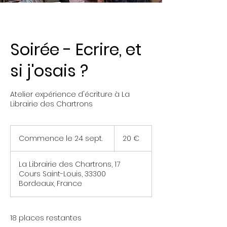
Soirée - Ecrire, et
si j'osais ?
Atelier expérience d'écriture à La
Librairie des Chartrons
20
euros
Commence le 24 sept.
C
20 €
o
m
La Librairie des Chartrons, 17
m
Cours Saint-Louis, 33300
e
Bordeaux, France
n
c
e
l
18 places restantes
e